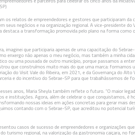
empreendedores e parceiros para celebrar os cinco anos da iniciativ
-SP)
am os relatos de empreendedores e gestores que participaram da
m seus negócios e na organização regional. A vice-presidente do V
veia destaca a transformação promovida pelo plano na forma como
a, imaginei que participaria apenas de uma capacitação do Sebrae-
o enxergo não apenas o meu negócio, mas também a minha cidade 
ístico ou uma pousada de outro município, porque passamos a ente
mostrou que construímos muito mais do que uma marca: formamos
riação do Visit Vale do Ribeira, em 2021, e da Governança do Alto
rceria e do incentivo do Sebrae-SP para que trabalhássemos de for
esses anos, Maria Sheyla também reflete o futuro. “O maior lega
s e instituições. Agora, além de celebrar o que conquistamos, é h
ransformando nossas ideias em ações concretas para gerar mais de
eguimos contando com o Sebrae-SP, que acreditou no potencial turí
resentou casos de sucesso de empreendedores e organizações que
do turismo regional, na valorização da gastronomia caiçara, no fo