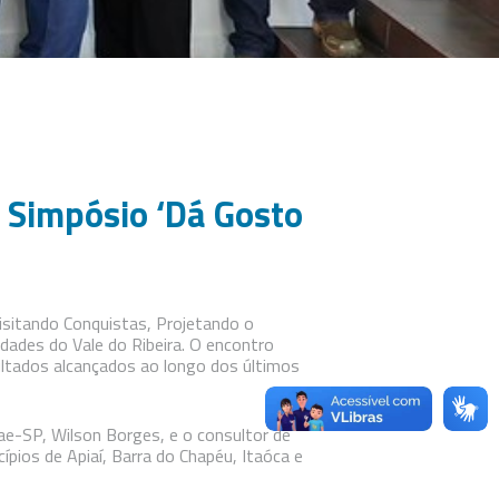
º Simpósio ‘Dá Gosto
visitando Conquistas, Projetando o
dades do Vale do Ribeira. O encontro
sultados alcançados ao longo dos últimos
ae-SP, Wilson Borges, e o consultor de
ios de Apiaí, Barra do Chapéu, Itaóca e