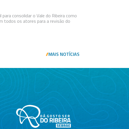
l para consolidar o Vale do Ribeira como
om todos os atores para a revisão do
MAIS NOTÍCIAS