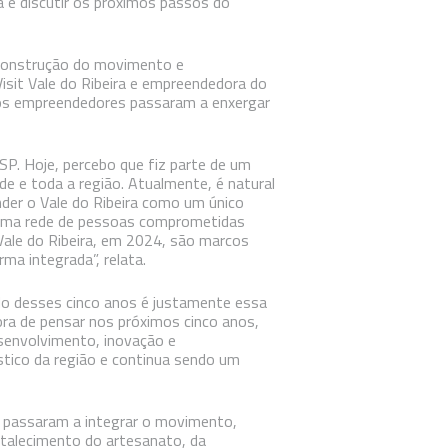
a e discutir os próximos passos do
 construção do movimento e
isit Vale do Ribeira e empreendedora do
 os empreendedores passaram a enxergar
SP. Hoje, percebo que fiz parte de um
e toda a região. Atualmente, é natural
nder o Vale do Ribeira como um único
 uma rede de pessoas comprometidas
 Vale do Ribeira, em 2024, são marcos
ma integrada”, relata.
do desses cinco anos é justamente essa
ora de pensar nos próximos cinco anos,
senvolvimento, inovação e
stico da região e continua sendo um
 passaram a integrar o movimento,
rtalecimento do artesanato, da