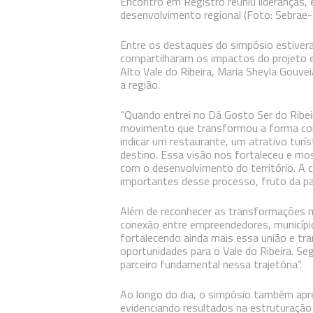
Encontro em Registro reuniu lideranças, 
desenvolvimento regional (Foto: Sebrae
Entre os destaques do simpósio estiver
compartilharam os impactos do projeto e
Alto Vale do Ribeira, Maria Sheyla Gou
a região.
“Quando entrei no Dá Gosto Ser do Ribeir
movimento que transformou a forma com
indicar um restaurante, um atrativo tur
destino. Essa visão nos fortaleceu e 
com o desenvolvimento do território. A c
importantes desse processo, fruto da pa
Além de reconhecer as transformações n
conexão entre empreendedores, município
fortalecendo ainda mais essa união e t
oportunidades para o Vale do Ribeira. S
parceiro fundamental nessa trajetória”.
Ao longo do dia, o simpósio também ap
evidenciando resultados na estruturação 