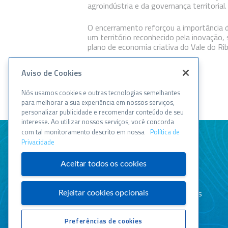
agroindústria e da governança territorial.
O encerramento reforçou a importância da 
um território reconhecido pela inovação,
plano de economia criativa do Vale do Ri
Aviso de Cookies
Nós usamos cookies e outras tecnologias semelhantes
VOLTAR
para melhorar a sua experiência em nossos serviços,
personalizar publicidade e recomendar conteúdo de seu
interesse. Ao utilizar nossos serviços, você concorda
com tal monitoramento descrito em nossa
Política de
Privacidade
ENTRE EM CONTATO
Aceitar todos os cookies
Central de relacionamento
Atendimento disponível todos os
Rejeitar cookies opcionais
dias, 24h :
Preferências de cookies
0800 570 0800