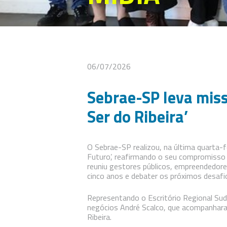
06/07/2026
Sebrae-SP leva miss
Ser do Ribeira’
O Sebrae-SP realizou, na última quarta-f
Futuro’, reafirmando o seu compromisso 
reuniu gestores públicos, empreendedores
cinco anos e debater os próximos desafio
Representando o Escritório Regional Sud
negócios André Scalco, que acompanhara
Ribeira.