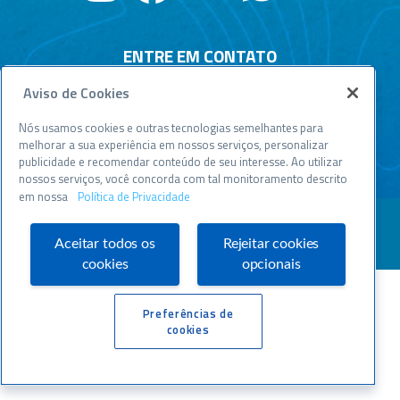
ENTRE EM CONTATO
Aviso de Cookies
Central de relacionamento
Atendimento disponível todos os dias, 24h :
Nós usamos cookies e outras tecnologias semelhantes para
0800 570 0800
melhorar a sua experiência em nossos serviços, personalizar
publicidade e recomendar conteúdo de seu interesse. Ao utilizar
WWW.SEBRAESP.COM.BR
nossos serviços, você concorda com tal monitoramento descrito
em nossa
Política de Privacidade
Aceitar todos os
Rejeitar cookies
cookies
opcionais
Preferências de
cookies