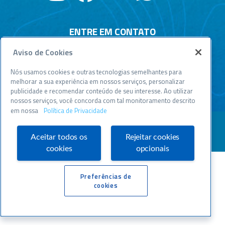
ENTRE EM CONTATO
Aviso de Cookies
Central de relacionamento
Atendimento disponível todos os dias, 24h :
Nós usamos cookies e outras tecnologias semelhantes para
0800 570 0800
melhorar a sua experiência em nossos serviços, personalizar
publicidade e recomendar conteúdo de seu interesse. Ao utilizar
WWW.SEBRAESP.COM.BR
nossos serviços, você concorda com tal monitoramento descrito
em nossa
Política de Privacidade
Aceitar todos os
Rejeitar cookies
cookies
opcionais
Preferências de
cookies