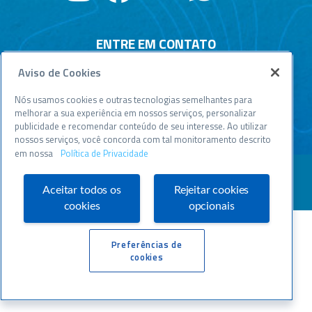
ENTRE EM CONTATO
Aviso de Cookies
Central de relacionamento
Atendimento disponível todos os dias, 24h :
Nós usamos cookies e outras tecnologias semelhantes para
0800 570 0800
melhorar a sua experiência em nossos serviços, personalizar
publicidade e recomendar conteúdo de seu interesse. Ao utilizar
WWW.SEBRAESP.COM.BR
nossos serviços, você concorda com tal monitoramento descrito
em nossa
Política de Privacidade
Aceitar todos os
Rejeitar cookies
cookies
opcionais
Preferências de
cookies