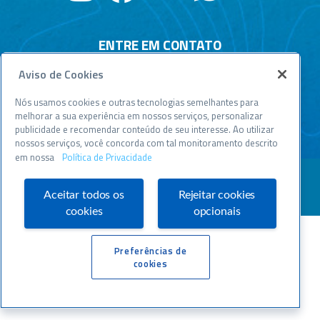
ENTRE EM CONTATO
Aviso de Cookies
Central de relacionamento
Atendimento disponível todos os dias, 24h :
Nós usamos cookies e outras tecnologias semelhantes para
0800 570 0800
melhorar a sua experiência em nossos serviços, personalizar
publicidade e recomendar conteúdo de seu interesse. Ao utilizar
WWW.SEBRAESP.COM.BR
nossos serviços, você concorda com tal monitoramento descrito
em nossa
Política de Privacidade
Aceitar todos os
Rejeitar cookies
cookies
opcionais
Preferências de
cookies