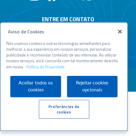
ENTRE EM CONTATO
Aviso de Cookies
Central de relacionamento
Atendimento disponível todos os dias, 24h :
Nós usamos cookies e outras tecnologias semelhantes para
0800 570 0800
melhorar a sua experiência em nossos serviços, personalizar
publicidade e recomendar conteúdo de seu interesse. Ao utilizar
WWW.SEBRAESP.COM.BR
nossos serviços, você concorda com tal monitoramento descrito
em nossa
Política de Privacidade
Aceitar todos os
Rejeitar cookies
cookies
opcionais
Preferências de
cookies