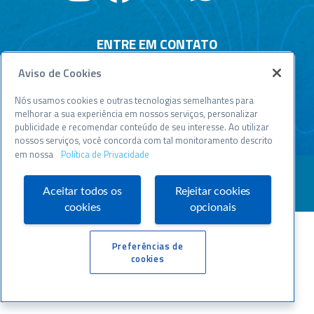
ENTRE EM CONTATO
Aviso de Cookies
Central de relacionamento
Atendimento disponível todos os dias, 24h :
Nós usamos cookies e outras tecnologias semelhantes para
0800 570 0800
melhorar a sua experiência em nossos serviços, personalizar
publicidade e recomendar conteúdo de seu interesse. Ao utilizar
WWW.SEBRAESP.COM.BR
nossos serviços, você concorda com tal monitoramento descrito
em nossa
Política de Privacidade
Aceitar todos os
Rejeitar cookies
cookies
opcionais
Preferências de
cookies