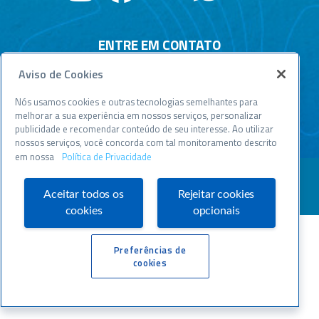
ENTRE EM CONTATO
Aviso de Cookies
Central de relacionamento
Atendimento disponível todos os dias, 24h :
Nós usamos cookies e outras tecnologias semelhantes para
0800 570 0800
melhorar a sua experiência em nossos serviços, personalizar
publicidade e recomendar conteúdo de seu interesse. Ao utilizar
WWW.SEBRAESP.COM.BR
nossos serviços, você concorda com tal monitoramento descrito
em nossa
Política de Privacidade
Aceitar todos os
Rejeitar cookies
cookies
opcionais
Preferências de
cookies