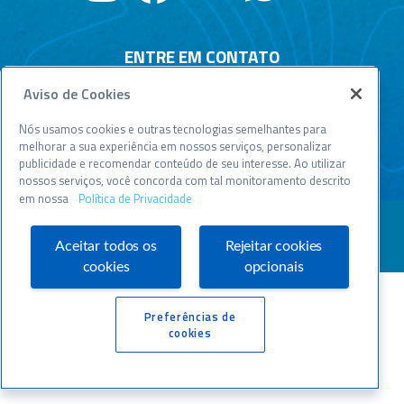
ENTRE EM CONTATO
Aviso de Cookies
Central de relacionamento
Atendimento disponível todos os dias, 24h :
Nós usamos cookies e outras tecnologias semelhantes para
0800 570 0800
melhorar a sua experiência em nossos serviços, personalizar
publicidade e recomendar conteúdo de seu interesse. Ao utilizar
WWW.SEBRAESP.COM.BR
nossos serviços, você concorda com tal monitoramento descrito
em nossa
Política de Privacidade
Aceitar todos os
Rejeitar cookies
cookies
opcionais
Preferências de
cookies