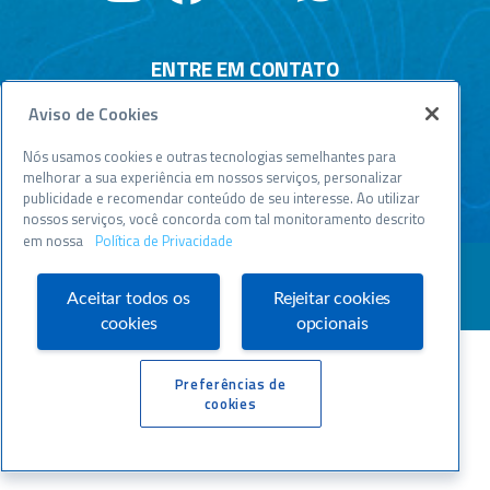
ENTRE EM CONTATO
Aviso de Cookies
Central de relacionamento
Atendimento disponível todos os dias, 24h :
Nós usamos cookies e outras tecnologias semelhantes para
0800 570 0800
melhorar a sua experiência em nossos serviços, personalizar
publicidade e recomendar conteúdo de seu interesse. Ao utilizar
WWW.SEBRAESP.COM.BR
nossos serviços, você concorda com tal monitoramento descrito
em nossa
Política de Privacidade
Aceitar todos os
Rejeitar cookies
cookies
opcionais
Preferências de
cookies