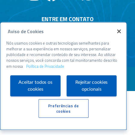
ENTRE EM CONTATO
Aviso de Cookies
Central de relacionamento
Atendimento disponível todos os dias, 24h :
Nós usamos cookies e outras tecnologias semelhantes para
0800 570 0800
melhorar a sua experiência em nossos serviços, personalizar
publicidade e recomendar conteúdo de seu interesse. Ao utilizar
WWW.SEBRAESP.COM.BR
nossos serviços, você concorda com tal monitoramento descrito
em nossa
Política de Privacidade
Aceitar todos os
Rejeitar cookies
cookies
opcionais
Preferências de
cookies