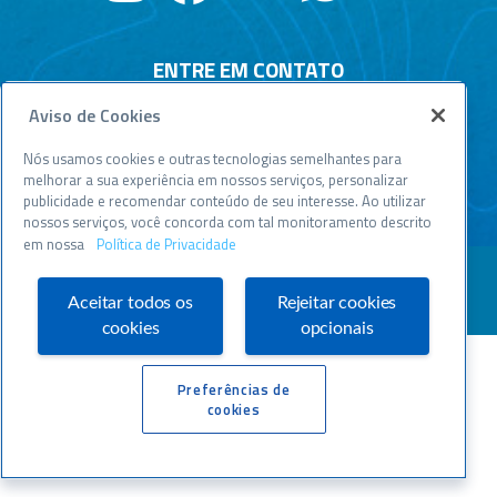
ENTRE EM CONTATO
Aviso de Cookies
Central de relacionamento
Atendimento disponível todos os dias, 24h :
Nós usamos cookies e outras tecnologias semelhantes para
0800 570 0800
melhorar a sua experiência em nossos serviços, personalizar
publicidade e recomendar conteúdo de seu interesse. Ao utilizar
WWW.SEBRAESP.COM.BR
nossos serviços, você concorda com tal monitoramento descrito
em nossa
Política de Privacidade
Aceitar todos os
Rejeitar cookies
cookies
opcionais
Preferências de
cookies