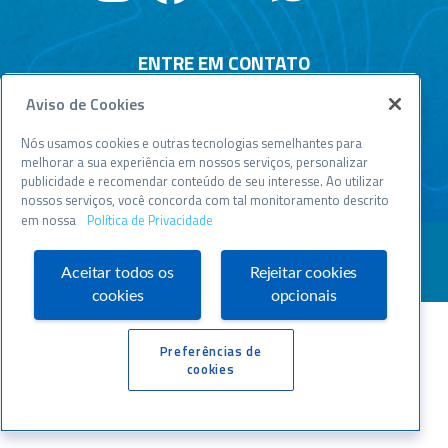
ENTRE EM CONTATO
Aviso de Cookies
Central de relacionamento
Atendimento disponível todos os dias, 24h :
Nós usamos cookies e outras tecnologias semelhantes para
0800 570 0800
melhorar a sua experiência em nossos serviços, personalizar
publicidade e recomendar conteúdo de seu interesse. Ao utilizar
WWW.SEBRAESP.COM.BR
nossos serviços, você concorda com tal monitoramento descrito
em nossa
Política de Privacidade
Aceitar todos os
Rejeitar cookies
cookies
opcionais
Preferências de
cookies