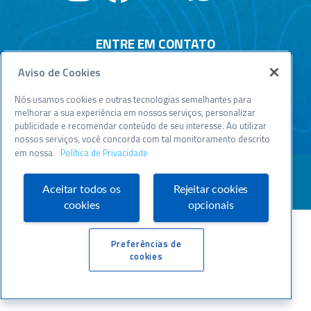
ENTRE EM CONTATO
Aviso de Cookies
Central de relacionamento
Atendimento disponível todos os dias, 24h :
Nós usamos cookies e outras tecnologias semelhantes para
0800 570 0800
melhorar a sua experiência em nossos serviços, personalizar
publicidade e recomendar conteúdo de seu interesse. Ao utilizar
WWW.SEBRAESP.COM.BR
nossos serviços, você concorda com tal monitoramento descrito
em nossa
Política de Privacidade
Aceitar todos os
Rejeitar cookies
cookies
opcionais
Preferências de
cookies