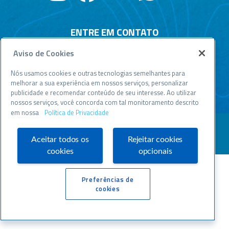
ENTRE EM CONTATO
Aviso de Cookies
Central de relacionamento
Atendimento disponível todos os dias, 24h :
Nós usamos cookies e outras tecnologias semelhantes para
0800 570 0800
melhorar a sua experiência em nossos serviços, personalizar
publicidade e recomendar conteúdo de seu interesse. Ao utilizar
WWW.SEBRAESP.COM.BR
nossos serviços, você concorda com tal monitoramento descrito
em nossa
Política de Privacidade
Aceitar todos os
Rejeitar cookies
cookies
opcionais
Preferências de
cookies