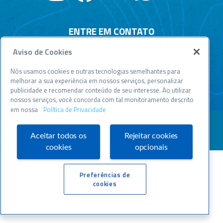
ENTRE EM CONTATO
Aviso de Cookies
Central de relacionamento
Atendimento disponível todos os dias, 24h :
Nós usamos cookies e outras tecnologias semelhantes para
0800 570 0800
melhorar a sua experiência em nossos serviços, personalizar
publicidade e recomendar conteúdo de seu interesse. Ao utilizar
WWW.SEBRAESP.COM.BR
nossos serviços, você concorda com tal monitoramento descrito
em nossa
Política de Privacidade
Aceitar todos os
Rejeitar cookies
cookies
opcionais
Preferências de
cookies