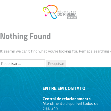
Skip
to
content
Nothing Found
It seems we can’t find what you’re looking for. Perhaps searching 
Pesquisar
por:
ENTRE EM CONTATO
Central de relacionamento
Atendimento disponível todos os
dias, 24h :