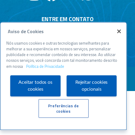
ENTRE EM CONTATO
Aviso de Cookies
Central de relacionamento
Atendimento disponível todos os dias, 24h :
Nós usamos cookies e outras tecnologias semelhantes para
0800 570 0800
melhorar a sua experiência em nossos serviços, personalizar
publicidade e recomendar conteúdo de seu interesse. Ao utilizar
WWW.SEBRAESP.COM.BR
nossos serviços, você concorda com tal monitoramento descrito
em nossa
Política de Privacidade
Aceitar todos os
Rejeitar cookies
cookies
opcionais
Preferências de
cookies